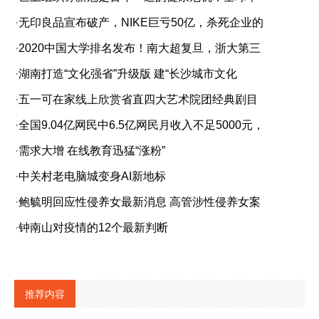
·
无印良品宣布破产，NIKE巨亏50亿，杀死企业的
·
2020中国大学排名发布！南大超复旦，浙大第三
·
湖南打造“文化强省”升级版 建“长沙城市文化
·
五一可在家线上欣赏省直四大艺术院团经典剧目
·
全国9.04亿网民中6.5亿网民月收入不足5000元，
·
需求大增 在线教育迅猛“涨粉”
·
中关村老电脑城变身AI新地标
·
鲍毓明回应性侵养女最新消息 高管涉性侵养女案
·
钟南山对疫情的12个最新判断
推荐内容