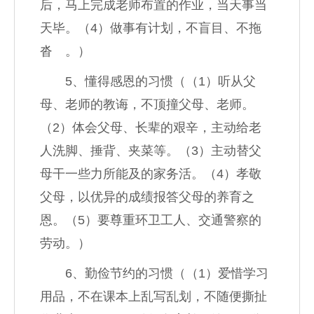
后，马上完成老师布置的作业，当天事当
天毕。（4）做事有计划，不盲目、不拖
沓 。）
5、懂得感恩的习惯（（1）听从父
母、老师的教诲，不顶撞父母、老师。
（2）体会父母、长辈的艰辛，主动给老
人洗脚、捶背、夹菜等。（3）主动替父
母干一些力所能及的家务活。（4）孝敬
父母，以优异的成绩报答父母的养育之
恩。（5）要尊重环卫工人、交通警察的
劳动。）
6、勤俭节约的习惯（（1）爱惜学习
用品，不在课本上乱写乱划，不随便撕扯