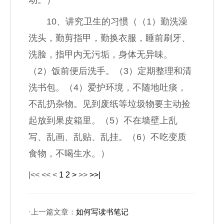
动。）
10、讲究卫生的习惯（（1）勤洗澡
洗头，勤剪指甲，勤换衣服，睡前刷牙、
洗脸，指甲内无污垢，身体无异味。
（2）饭前便后洗手。（3）定期整理和清
洗书包。（4）爱护环境，不随地吐痰，
不乱扔杂物。见到废纸等垃圾物要主动捡
起放到果皮箱里。（5）不在墙壁上乱
写、乱画、乱贴、乱挂。（6）不吃变质
食物，不喝生水。）
|<<
<<
<
1
2
>
>>
>>|
·上一篇文章：
如何写读书笔记