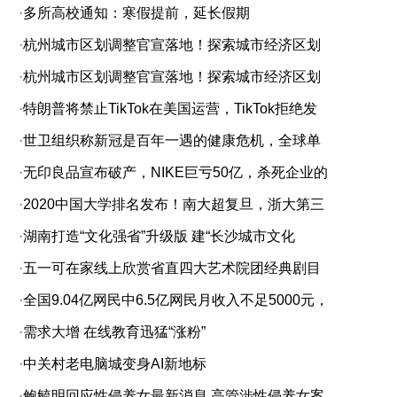
·
多所高校通知：寒假提前，延长假期
·
杭州城市区划调整官宣落地！探索城市经济区划
·
杭州城市区划调整官宣落地！探索城市经济区划
·
特朗普将禁止TikTok在美国运营，TikTok拒绝发
·
世卫组织称新冠是百年一遇的健康危机，全球单
·
无印良品宣布破产，NIKE巨亏50亿，杀死企业的
·
2020中国大学排名发布！南大超复旦，浙大第三
·
湖南打造“文化强省”升级版 建“长沙城市文化
·
五一可在家线上欣赏省直四大艺术院团经典剧目
·
全国9.04亿网民中6.5亿网民月收入不足5000元，
·
需求大增 在线教育迅猛“涨粉”
·
中关村老电脑城变身AI新地标
·
鲍毓明回应性侵养女最新消息 高管涉性侵养女案