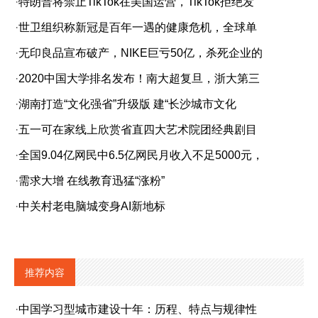
·
特朗普将禁止TikTok在美国运营，TikTok拒绝发
·
世卫组织称新冠是百年一遇的健康危机，全球单
·
无印良品宣布破产，NIKE巨亏50亿，杀死企业的
·
2020中国大学排名发布！南大超复旦，浙大第三
·
湖南打造“文化强省”升级版 建“长沙城市文化
·
五一可在家线上欣赏省直四大艺术院团经典剧目
·
全国9.04亿网民中6.5亿网民月收入不足5000元，
·
需求大增 在线教育迅猛“涨粉”
·
中关村老电脑城变身AI新地标
推荐内容
·
中国学习型城市建设十年：历程、特点与规律性