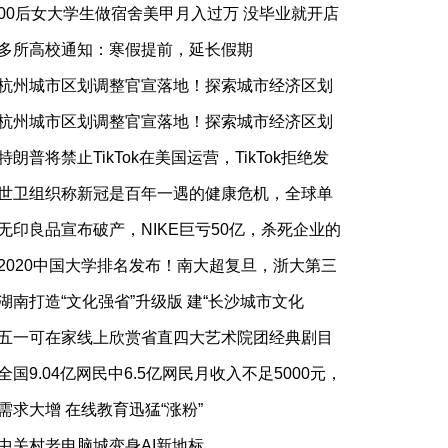
00后女大学生做宿舍美甲月入过万 没毕业就开店
多所高校通知：寒假提前，延长假期
杭州城市区划调整官宣落地！探索城市经济区划
杭州城市区划调整官宣落地！探索城市经济区划
特朗普将禁止TikTok在美国运营，TikTok拒绝发
世卫组织称新冠是百年一遇的健康危机，全球单
无印良品宣布破产，NIKE巨亏50亿，杀死企业的
2020中国大学排名发布！南大超复旦，浙大第三
湖南打造“文化强省”升级版 建“长沙城市文化
五一可在家线上欣赏省直四大艺术院团经典剧目
全国9.04亿网民中6.5亿网民月收入不足5000元，
需求大增 在线教育迅猛“涨粉”
中关村老电脑城变身AI新地标