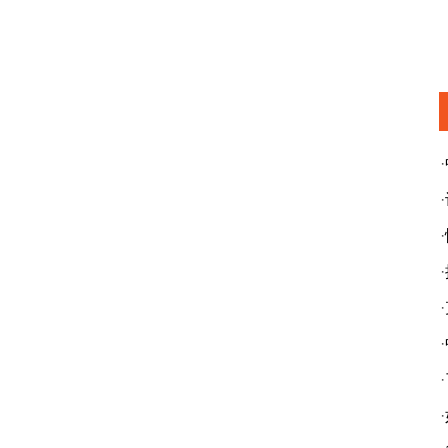
·
·
·
·
·
·
·
·