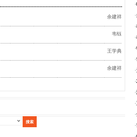
·
·
余建祥
·
韦钰
·
·
王学典
·
余建祥
·
·
·
·
·
·
·