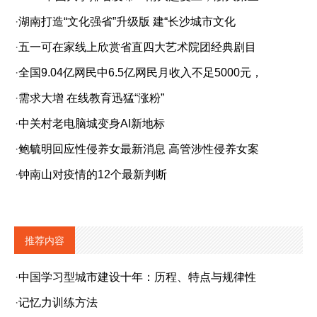
·
湖南打造“文化强省”升级版 建“长沙城市文化
·
五一可在家线上欣赏省直四大艺术院团经典剧目
·
全国9.04亿网民中6.5亿网民月收入不足5000元，
·
需求大增 在线教育迅猛“涨粉”
·
中关村老电脑城变身AI新地标
·
鲍毓明回应性侵养女最新消息 高管涉性侵养女案
·
钟南山对疫情的12个最新判断
推荐内容
·
中国学习型城市建设十年：历程、特点与规律性
·
记忆力训练方法