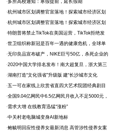
·
多所高校通知：寒假提前，延长假期
·
杭州城市区划调整官宣落地！探索城市经济区划
·
杭州城市区划调整官宣落地！探索城市经济区划
·
特朗普将禁止TikTok在美国运营，TikTok拒绝发
·
世卫组织称新冠是百年一遇的健康危机，全球单
·
无印良品宣布破产，NIKE巨亏50亿，杀死企业的
·
2020中国大学排名发布！南大超复旦，浙大第三
·
湖南打造“文化强省”升级版 建“长沙城市文化
·
五一可在家线上欣赏省直四大艺术院团经典剧目
·
全国9.04亿网民中6.5亿网民月收入不足5000元，
·
需求大增 在线教育迅猛“涨粉”
·
中关村老电脑城变身AI新地标
·
鲍毓明回应性侵养女最新消息 高管涉性侵养女案