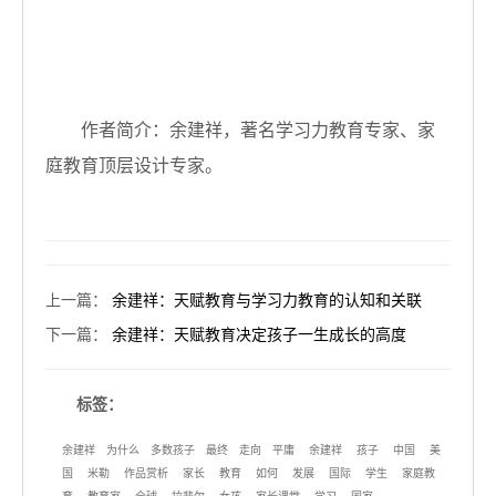
作者简介：余建祥，著名学习力教育专家、家
庭教育顶层设计专家。
上一篇
：
余建祥：天赋教育与学习力教育的认知和关联
下一篇
：
余建祥：天赋教育决定孩子一生成长的高度
标签：
余建祥
为什么
多数孩子
最终
走向
平庸
余建祥
孩子
中国
美
国
米勒
作品赏析
家长
教育
如何
发展
国际
学生
家庭教