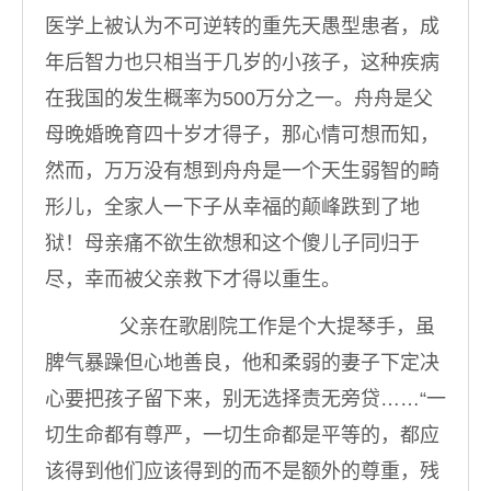
医学上被认为不可逆转的重先天愚型患者，成
年后智力也只相当于几岁的小孩子，这种疾病
在我国的发生概率为500万分之一。舟舟是父
母晚婚晚育四十岁才得子，那心情可想而知，
然而，万万没有想到舟舟是一个天生弱智的畸
形儿，全家人一下子从幸福的颠峰跌到了地
狱！母亲痛不欲生欲想和这个傻儿子同归于
尽，幸而被父亲救下才得以重生。
父亲在歌剧院工作是个大提琴手，虽
脾气暴躁但心地善良，他和柔弱的妻子下定决
心要把孩子留下来，别无选择责无旁贷……“一
切生命都有尊严，一切生命都是平等的，都应
该得到他们应该得到的而不是额外的尊重，残