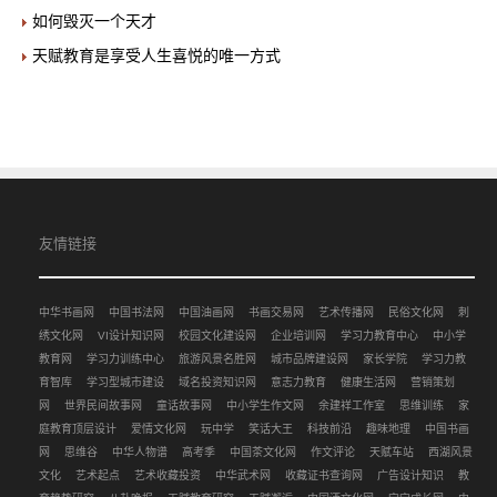
如何毁灭一个天才
天赋教育是享受人生喜悦的唯一方式
友情链接
中华书画网
中国书法网
中国油画网
书画交易网
艺术传播网
民俗文化网
刺
绣文化网
VI设计知识网
校园文化建设网
企业培训网
学习力教育中心
中小学
教育网
学习力训练中心
旅游风景名胜网
城市品牌建设网
家长学院
学习力教
育智库
学习型城市建设
域名投资知识网
意志力教育
健康生活网
营销策划
网
世界民间故事网
童话故事网
中小学生作文网
余建祥工作室
思维训练
家
庭教育顶层设计
爱情文化网
玩中学
笑话大王
科技前沿
趣味地理
中国书画
网
思维谷
中华人物谱
高考季
中国茶文化网
作文评论
天赋车站
西湖风景
文化
艺术起点
艺术收藏投资
中华武术网
收藏证书查询网
广告设计知识
教