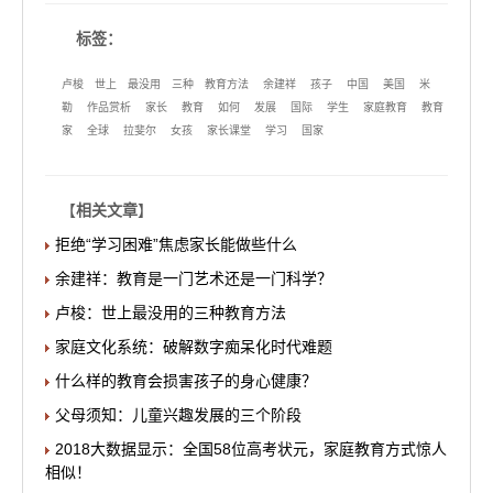
标签：
卢梭
世上
最没用
三种
教育方法
余建祥
孩子
中国
美国
米
勒
作品赏析
家长
教育
如何
发展
国际
学生
家庭教育
教育
家
全球
拉斐尔
女孩
家长课堂
学习
国家
【
相关文章
】
拒绝“学习困难”焦虑家长能做些什么
余建祥：教育是一门艺术还是一门科学？
卢梭：世上最没用的三种教育方法
家庭文化系统：破解数字痴呆化时代难题
什么样的教育会损害孩子的身心健康？
父母须知：儿童兴趣发展的三个阶段
2018大数据显示：全国58位高考状元，家庭教育方式惊人
相似！