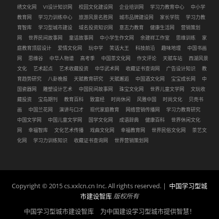
绣文化网
VI设计知识网
校园文化建设网
企业培训网
学习力教育中心
中小学
教育网
学习力训练中心
旅游风景名胜网
城市品牌建设网
家长学院
学习力教
育智库
学习型城市建设
域名投资知识网
意志力教育
健康生活网
营销策划
网
世界民间故事网
童话故事网
中小学生作文网
余建祥工作室
思维训练
家
庭教育顶层设计
爱情文化网
玩中学
笑话大王
科技前沿
趣味地理
中国书画
网
思维谷
中华人物谱
高考季
中国茶文化网
作文评论
天赋车站
西湖风景
文化
艺术起点
艺术收藏投资
中华武术网
收藏证书查询网
广告设计知识
教
育趋势研究
八卦晚报
天赋教育研究
天赋邂逅
中国酒文化网
宝宝成长网
中
国瓷器网
雕塑设计艺术
中国民间故事网
珠宝文化网
世界儿童文学网
文玩收
藏投资
宝岛期刊
教育百科
致富经
时尚休闲
风雅中国
时尚文化
贝壳书
画
中国兰花网
演讲与口才
现代家庭教育
网络营销传播网
学习力教育研究
中国文学网
中国儿童文学网
国学文化网
成语辞典
健康百科
世界休闲文化
网
幸福智库
文化艺术传播
戏曲文化网
幸福教育网
世界民俗文化网
茶艺文
化网
学习力训练知识
收藏证书查询网
世界营销策划网
Copyright © 2015 cs.xxlcn.cn Inc. All rights reserved. |
中国学习型城
市建设智库
版权所有
中国学习型城市建设智库 为中国建设学习型城市提供智慧！