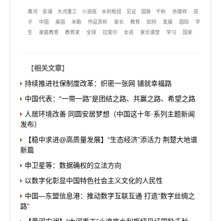
黄河
安澜
大河重工
小浪底
水利枢纽
见证
国脉
千秋
余建祥
孩
子
中国
美国
米勒
作品赏析
家长
教育
如何
发展
国际
学
生
家庭教育
教育家
全球
拉斐尔
女孩
家长课堂
学习
国家
【
相关文章
】
持续推进社保制度改革：织密一张网 铺就幸福路
中国代表：“一带一路”是团结之路、共赢之路、希望之路
人居环境改善 同圆安居梦想（中国这十年·系列主题新闻
发布）
【稳中求进@高质量发展】“生态经济”添活力 荆楚大地谱
新篇
申卫星等：数据确权的立法方向
以数字化彰显中国特色社会主义文化的人民性
中国—东盟信息港：推动数字互联互通 打造“数字丝绸之
路”