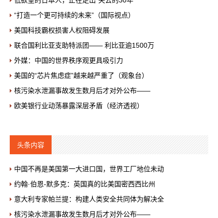
“打造一个更可持续的未来”（国际视点）
美国科技霸权损害人权阻碍发展
联合国利比亚支助特派团—— 利比亚逾1500万
外媒：中国的世界秩序观更具吸引力
美国的“芯片焦虑症”越来越严重了（观象台）
核污染水泄漏事故发生数月后才对外公布——
欧美银行业动荡暴露深层矛盾（经济透视）
头条内容
中国不再是美国第一大进口国，世界工厂地位未动
约翰·伯恩-默多克：英国真的比美国密西西比州
意大利专家帕兰提：构建人类安全共同体为解决全
核污染水泄漏事故发生数月后才对外公布——