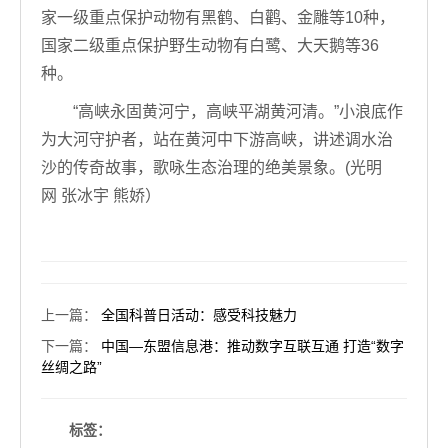
家一级重点保护动物有黑鹤、白鹳、金雕等10种，
国家二级重点保护野生动物有白鹭、大天鹅等36
种。
“高峡永固黄河宁，高峡平湖黄河清。”小浪底作
为大河守护者，站在黄河中下游高峡，讲述调水治
沙的传奇故事，歌咏生态治理的绝美景象。(光明
网 张冰宇 熊娇）
上一篇
：
全国科普日活动：感受科技魅力
下一篇
：
中国—东盟信息港：推动数字互联互通 打造“数字
丝绸之路”
标签：