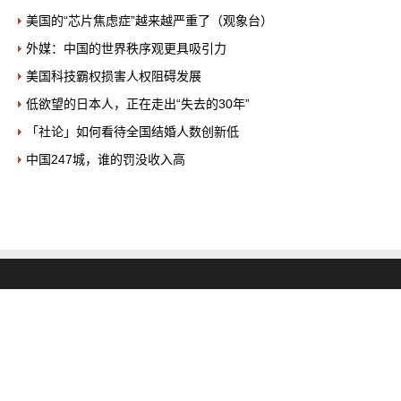
美国的“芯片焦虑症”越来越严重了（观象台）
外媒：中国的世界秩序观更具吸引力
美国科技霸权损害人权阻碍发展
低欲望的日本人，正在走出“失去的30年”
「社论」如何看待全国结婚人数创新低
中国247城，谁的罚没收入高
友情链接
中华书画网
中国书法网
中国油画网
书画交易网
艺术传播网
民俗文化网
刺
绣文化网
VI设计知识网
校园文化建设网
企业培训网
学习力教育中心
中小学