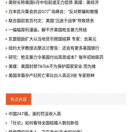
美财长称美国6月中旬前或无力偿债 美媒：美经济
日本民众集会抗议G7广岛峰会：“反对欺骗和傲慢
联合国前官员刊文：美国“沉迷于战争”导致债务
一幅幅犀利漫画，解不开美国枪支暴力死结
东盟鼓励扩大以当地货币跨国结算 专家：去美元
纽约大学教授达摩达兰警告：还会有更多美国银行
研究：枪支暴力令美国付出高昂成本？每年初始医药
美媒：美国封禁TikTok不为保护国家安全 而为维
美国非裔孕产妇死亡率比白人高近3倍 专家称种
热点内容
中国247城，谁的罚没收入高
「社论」如何看待全国结婚人数创新低
低欲望的日本人，正在走出“失去的30年”