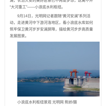
澜，长治久安的美好愿景已不再是梦想，这离不开
“大河重工”——小浪底水利枢纽。
9月14日，光明网记者跟随“黄河安澜”系列活
动，走进黄河中下游河洛地区，看小浪底水库如何
筑牢保卫黄河岁岁安澜屏障，描绘黄河步步高质量
发展图景。
小浪底水利枢纽景观 光明网 熊娇/摄