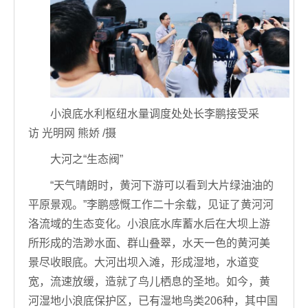
小浪底水利枢纽水量调度处处长李鹏接受采
访 光明网 熊娇 /摄
大河之“生态阀”
“天气晴朗时，黄河下游可以看到大片绿油油的
平原景观。”李鹏感慨工作二十余载，见证了黄河河
洛流域的生态变化。小浪底水库蓄水后在大坝上游
所形成的浩渺水面、群山叠翠，水天一色的黄河美
景尽收眼底。大河出坝入滩，形成湿地，水道变
宽，流速放缓，造就了鸟儿栖息的圣地。如今，黄
河湿地小浪底保护区，已有湿地鸟类206种，其中国