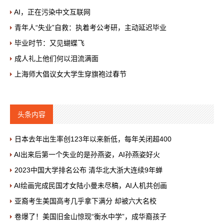
AI，正在污染中文互联网
青年人“失业”自救：执着考公考研，主动延迟毕业
毕业时节：又见蝴蝶飞
成人礼上他们何以泪流满面
上海师大倡议女大学生穿旗袍过春节
头条内容
日本去年出生率创123年以来新低，每年关闭超400
AI出来后第一个失业的是孙燕姿，AI孙燕姿好火
2023中国大学排名公布 清华北大浙大连续9年蝉
AI绘画完成民国才女陆小曼未尽稿，AI人机共创画
亚裔考生美国高考几乎拿下满分 却被六大名校
卷爆了！美国旧金山惊现“衡水中学”，成华裔孩子