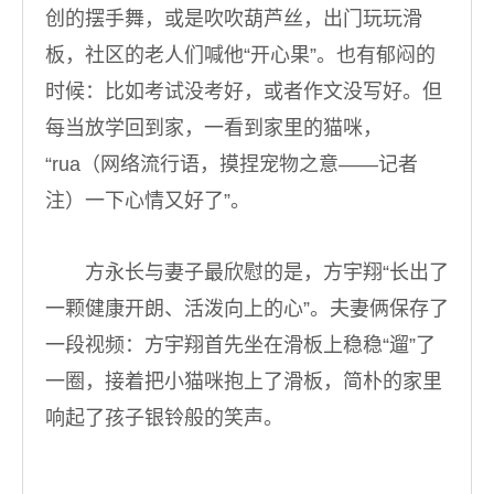
创的摆手舞，或是吹吹葫芦丝，出门玩玩滑
板，社区的老人们喊他“开心果”。也有郁闷的
时候：比如考试没考好，或者作文没写好。但
每当放学回到家，一看到家里的猫咪，
“rua（网络流行语，摸捏宠物之意——记者
注）一下心情又好了”。
方永长与妻子最欣慰的是，方宇翔“长出了
一颗健康开朗、活泼向上的心”。夫妻俩保存了
一段视频：方宇翔首先坐在滑板上稳稳“遛”了
一圈，接着把小猫咪抱上了滑板，简朴的家里
响起了孩子银铃般的笑声。