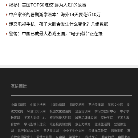
揭秘！美国TOP50院校“鲜为人知”的故事
中产家长的暑期游学账本：海外14天要花近10万
迷恋电视手机，孩子大脑会发生什么变化？几组数据
警惕：中国已成最大游戏王国，“电子鸦片”正在摧
友情链接
中华书画网
中国书法网
中国油画网
书画交易网
艺术传播网
民俗文化网
刺
绣文化网
VI设计知识网
校园文化建设网
企业培训网
学习力教育中心
中小学
教育网
学习力训练中心
旅游风景名胜网
城市品牌建设网
家长学院
学习力教
育智库
学习型城市建设
域名投资知识网
意志力教育
健康生活网
营销策划
网
世界民间故事网
童话故事网
中小学生作文网
余建祥工作室
思维训练
家
庭教育顶层设计
爱情文化网
玩中学
笑话大王
科技前沿
趣味地理
中国书画