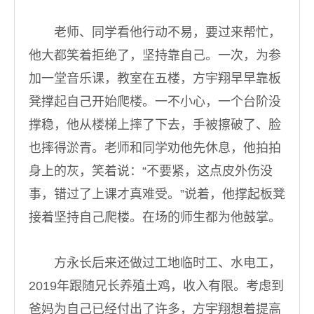
老师、同学看他行动不易，要过来帮忙，
他大都笑着拒绝了，坚持靠自己。一次，为参
加一堂音乐课，教室在五楼，方宇翔早早靠板
凳撑起自己开始爬楼。一不小心，一个台阶没
撑稳，他从楼梯上摔了下去，手被擦破了、脸
也摔得淤青。老师和同学劝他先休息，他拍拍
身上的灰，笑着说：“不要紧，这点皮外伤没
事，错过了上课才真难受。”说着，他撑起板凳
接着坚持自己爬楼。在场的师生都为他鼓掌。
方永长后来还做过工地临时工、水电工，
2019年跟随兄长养殖土鸡，收入有限。考虑到
爸妈为自己已经付出了许多，方宇翔想着提高