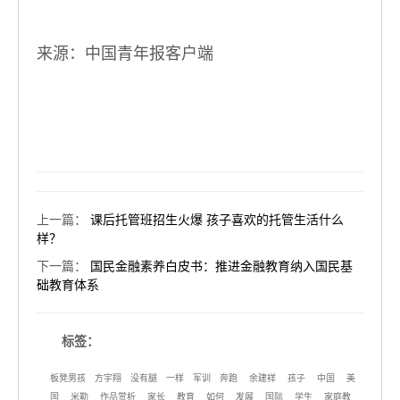
来源：中国青年报客户端
上一篇
：
课后托管班招生火爆 孩子喜欢的托管生活什么
样？
下一篇
：
国民金融素养白皮书：推进金融教育纳入国民基
础教育体系
标签：
板凳男孩
方宇翔
没有腿
一样
军训
奔跑
余建祥
孩子
中国
美
国
米勒
作品赏析
家长
教育
如何
发展
国际
学生
家庭教