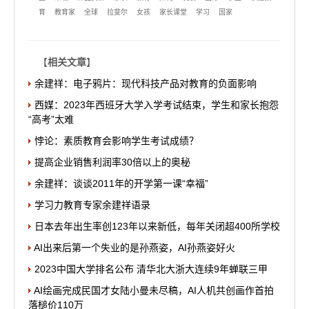
育
教育家
全球
拉斐尔
女孩
家长课堂
学习
国家
【
相关文章
】
余建祥：电子鸦片：现代科技产品对教育的负面影响
西媒：2023年西班牙大学入学考试结束，学生和家长抱怨
“高考”太难
悖论：素质教育会影响学生考试成绩？
提高企业销售利润率30倍以上的奥秘
余建祥：谈谈2011年的开学第一课“幸福”
学习力教育专家余建祥语录
日本去年出生率创123年以来新低，每年关闭超400所学校
AI出来后第一个失业的是孙燕姿，AI孙燕姿好火
2023中国大学排名公布 清华北大浙大连续9年蝉联三甲
AI绘画完成民国才女陆小曼未尽稿，AI人机共创画作首拍
落槌价110万