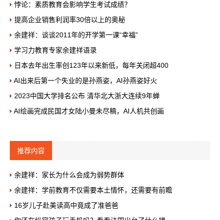
悖论：素质教育会影响学生考试成绩？
提高企业销售利润率30倍以上的奥秘
余建祥：谈谈2011年的开学第一课“幸福”
学习力教育专家余建祥语录
日本去年出生率创123年以来新低，每年关闭超400
AI出来后第一个失业的是孙燕姿，AI孙燕姿好火
2023中国大学排名公布 清华北大浙大连续9年蝉
AI绘画完成民国才女陆小曼未尽稿，AI人机共创画
推荐内容
余建祥：家长为什么会成为弱势群体
余建祥：学前教育不仅需要本土情怀，还需要有前瞻
16岁儿子赴美读高中竟成了准爸爸