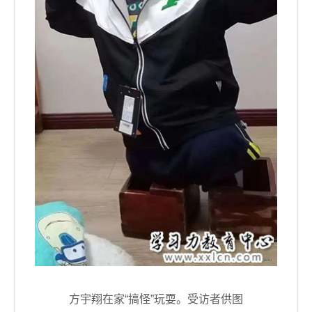
方宇翔在家“搞怪”玩耍。受访者供图