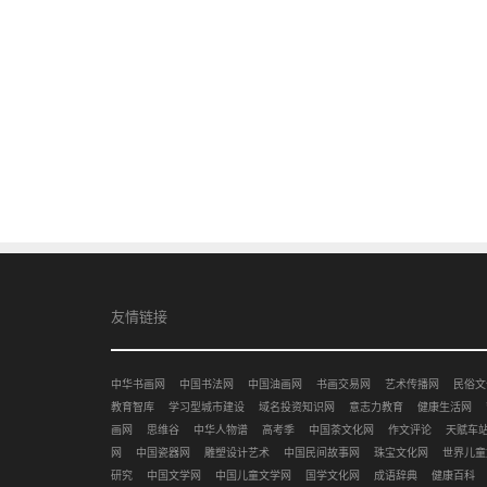
友情链接
中华书画网
中国书法网
中国油画网
书画交易网
艺术传播网
民俗文
教育智库
学习型城市建设
域名投资知识网
意志力教育
健康生活网
画网
思维谷
中华人物谱
高考季
中国茶文化网
作文评论
天赋车
网
中国瓷器网
雕塑设计艺术
中国民间故事网
珠宝文化网
世界儿童
研究
中国文学网
中国儿童文学网
国学文化网
成语辞典
健康百科