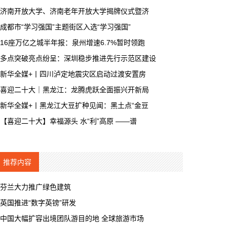
济南开放大学、济南老年开放大学揭牌仪式暨济
成都市“学习强国”主题街区入选“学习强国”
16座万亿之城半年报：泉州增速6.7%暂时领跑
多点突破亮点纷呈：深圳稳步推进先行示范区建设
新华全媒+丨四川泸定地震灾区启动过渡安置房
喜迎二十大｜黑龙江：龙腾虎跃全面振兴开新局
新华全媒+丨黑龙江大豆扩种见闻：黑土点“金豆
【喜迎二十大】幸福源头 水“利”高原 ——谱
推荐内容
芬兰大力推广绿色建筑
英国推进“数字英镑”研发
中国大幅扩容出境团队游目的地 全球旅游市场