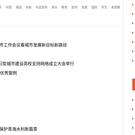
子
中国
美国
米勒
作品赏析
家长
教育
如何
发展
国际
学生
家庭教
城市工作会议看城市发展新目标新路径
习型城市建设高校支持网络成立大会举行
设优秀案例
理保护青海水利新篇章