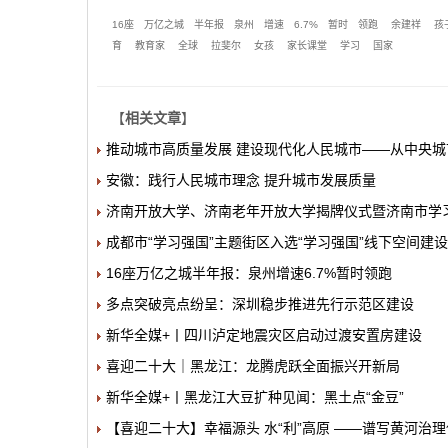
16座
万亿之城
半年报
泉州
增速
6.7%
暂时
领跑
余建祥
孩
育
教育家
全球
拉斐尔
女孩
家长课堂
学习
国家
【
相关文章
】
推动城市高质量发展 建设现代化人民城市——从中央
安徽：践行人民城市理念 提升城市发展质量
济南开放大学、济南老年开放大学揭牌仪式暨济南市学
成都市“学习强国”主题街区入选“学习强国”线下空间建
16座万亿之城半年报：泉州增速6.7%暂时领跑
多点突破亮点纷呈：深圳稳步推进先行示范区建设
新华全媒+丨四川泸定地震灾区启动过渡安置房建设
喜迎二十大｜黑龙江：龙腾虎跃全面振兴开新局
新华全媒+丨黑龙江大豆扩种见闻：黑土点“金豆”
【喜迎二十大】幸福源头 水“利”高原 ——谱写黄河治