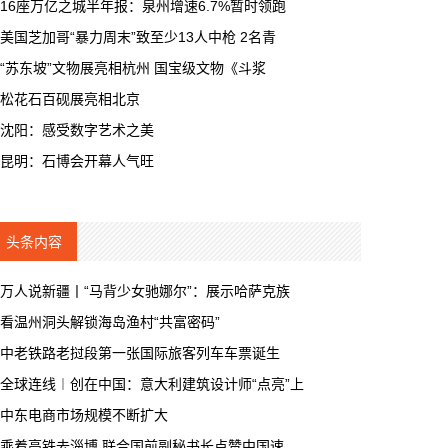
16座万亿之城半年报：泉州增速6.7%暂时领跑
美国芝加哥“暴力周末”致至少13人中枪 2名青
“苏东坡”文物展亮相杭州 国宝级文物《斗浆
松花石百砚展亮相北京
沈阳：感受数字艺术之美
昆明：石博会开幕人气旺
头条内容
万人说新疆丨“马背少女驰娜尔”：展示哈萨克族
看温州洞头解锁海岛渔村“共富密码”
中老铁路老挝段第一张国际旅客列车车票诞生
全球连线︱创在中国：意大利建筑设计师“点亮”上
中东电商市场规模不断扩大
乘着高铁去淄博 联合国前副秘书长点赞中国速