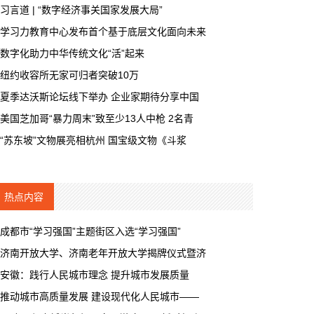
习言道 | “数字经济事关国家发展大局”
学习力教育中心发布首个基于底层文化面向未来
数字化助力中华传统文化“活”起来
纽约收容所无家可归者突破10万
夏季达沃斯论坛线下举办 企业家期待分享中国
美国芝加哥“暴力周末”致至少13人中枪 2名青
“苏东坡”文物展亮相杭州 国宝级文物《斗浆
热点内容
成都市“学习强国”主题街区入选“学习强国”
济南开放大学、济南老年开放大学揭牌仪式暨济
安徽：践行人民城市理念 提升城市发展质量
推动城市高质量发展 建设现代化人民城市——