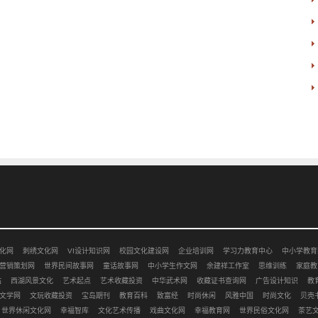
化网
刺绣文化网
VI设计知识网
校园文化建设网
企业培训网
学习力教育中心
中小学教育
营销策划网
世界民间故事网
童话故事网
中小学生作文网
余建祥工作室
思维训练
家庭教
站
西湖风景文化
艺术起点
艺术收藏投资
中华武术网
收藏证书查询网
广告设计知识
教
文学网
文玩收藏投资
宝岛期刊
教育百科
致富经
时尚休闲
风雅中国
时尚文化
贝壳
世界休闲文化网
幸福智库
文化艺术传播
戏曲文化网
幸福教育网
世界民俗文化网
茶艺