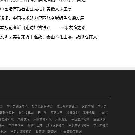
中国培育钻石企业亮相北美最大珠宝展
通讯：中国技术助力巴西航空城绿色交通发展
本报记者近日走访坦赞铁路—— 一条友谊之路
文明之美看东方丨温故：泰山不让土壤，故能成其大
网
学习力训练中心
旅游风景名胜网
城市品牌建设网
家长学院
学习力
育顶层设计
爱情文化网
玩中学
笑话大王
科技前沿
趣味地理
中国书
育趋势研究
八卦晚报
天赋教育研究
天赋邂逅
中国酒文化网
宝宝成长
书画
中国兰花网
演讲与口才
现代家庭教育
网络营销传播网
学习力教育
文化网
学习力训练知识
收藏证书查询网
世界营销策划网